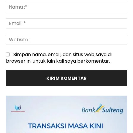
:
N
:*
Em
:*
We
:
Simpan nama, email, dan situs web saya di
browser ini untuk lain kali saya berkomentar.