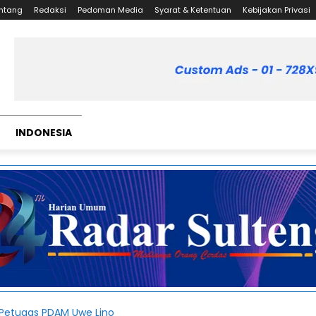
ntang
Redaksi
Pedoman Media
Syarat & Ketentuan
Kebijakan Privasi
INDONESIA
 Petugas PDAM Uwe Lino