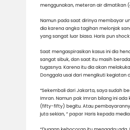
menggunakan, meteran air dimatikan (o
Namun pada saat dirinya membayar un
dia karena angka tagihan melonjak san
yang sangat luar biasa. Haris pun shoc
Saat mengaspirasikan kasus ini dia hen
sangat sibuk, dan saat itu masih berad
tugasnya. Karena itu dia akan melak
Donggala usai dari mengikuti kegiatan d
“Sekembali dari Jakarta, saya sudah 
Imran. Namun pak Imran bilang ini ada 
(fifty-fifty) begitu. Atau pembayarannya
juta sekian, “ papar Haris kepada media i
“Dugaan kebocoran itu mengada-ada. Dib