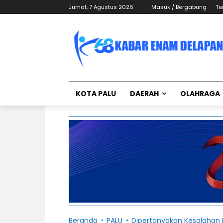
Jumat, 7 Agustus 2026
Masuk / Bergabung
Te
KOTA PALU
DAERAH
OLAHRAGA
Beranda
PALU
Dipertanyakan Kesalahan