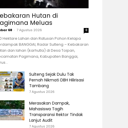
ebakaran Hutan di
agimana Meluas
abar 68
-
7 Agustus 2026
0
00 Hektare Lahan dan Ratusan Pohon Kelapa
erdampak BANGGAI, Radar Sulteng – Kebakaran
tan dan lahan (karhutla) di Desa Toipan,
ecamatan Pagimana, Kabupaten Banggai,
rus...
Sulteng Sejak Dulu Tak
Pernah Nikmati DBH Hilirisasi
Tambang
7 Agustus 2026
Merasakan Dampak,
Mahasiswa Tagih
Transparansi Rektor Tindak
Lanjut Audit
7 Agustus 2026