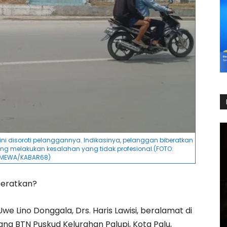
ni disoroti pelanggannya. Indikasinya, pelanggan biberatkan
g melakukan kesalahan yang tidak profesional.(FOTO:
IMEWA/KABAR68)
beratkan?
 Lino Donggala, Drs. Haris Lawisi, beralamat di
g BTN Puskud Kelurahan Palupi, Kota Palu,