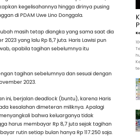
pkan kegelisahannya hingga dirinya pusing
ggan di PDAM Uwe Lino Donggala.
K
P
rubah masih tetap diangka yang sama saat dia
K
23 yang lalu Rp 8,7 juta. Haris Lawisi pun
1
ab, apabila tagihan sebelumnya itu
T
hu
K
te
 dengan tagihan sebelumnya dan sesuai dengan
November 2023.
ni, berjalan deadlock (buntu), karena Haris
da kesalahan dimeteran miliknya. Apalagi
 menyangkali bahwa keluarganya tidak
ga harus membayar Rp 8,7 juta sejak tagihan
ar rutin setiap bulan hanya Rp 117.250 saja.