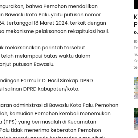
enguraikan, bahwa Pemohon mendalilkan
n Bawaslu Kota Palu, yaitu putusan nomor
K
4, tertanggal 18 Maret 2024, terkait dengan
P
pa mekanisme pelaksanaan rekapitulasi hasil.
K
1
k melaksanakan perintah tersebut
T
hu
 telah melampaui batas waktu dalam
K
anjut putusan Bawaslu.
te
ingan Formulir D. Hasil Sirekap DPRD
il salinan DPRD kabupaten/kota.
ran administrasi di Bawaslu Kota Palu, Pemohon
alah, kemudian Pemohon kembali menemukan
a (TPS) yang bermasalah di Kecamatan
ta Palu tidak menerima keberatan Pemohon