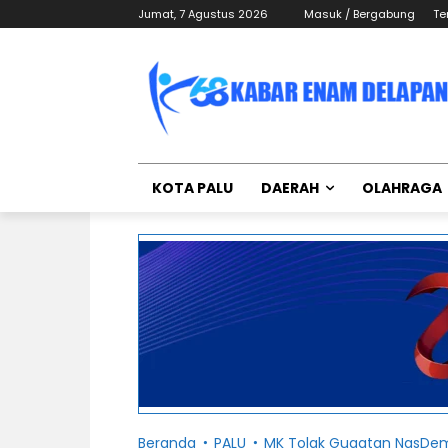
Jumat, 7 Agustus 2026
Masuk / Bergabung
Te
KOTA PALU
DAERAH
OLAHRAGA
Beranda
PALU
MK Tolak Gugatan NasDem d