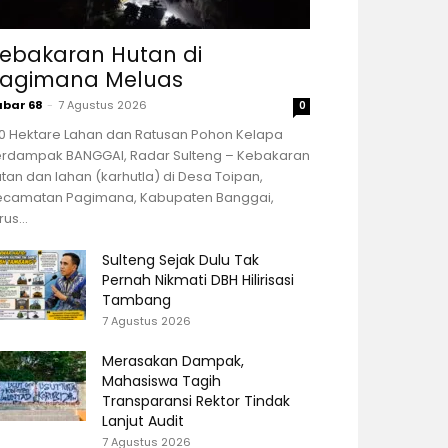
ebakaran Hutan di
agimana Meluas
abar 68
-
7 Agustus 2026
0
00 Hektare Lahan dan Ratusan Pohon Kelapa
erdampak BANGGAI, Radar Sulteng – Kebakaran
tan dan lahan (karhutla) di Desa Toipan,
ecamatan Pagimana, Kabupaten Banggai,
rus...
Sulteng Sejak Dulu Tak
Pernah Nikmati DBH Hilirisasi
Tambang
7 Agustus 2026
Merasakan Dampak,
Mahasiswa Tagih
Transparansi Rektor Tindak
Lanjut Audit
7 Agustus 2026