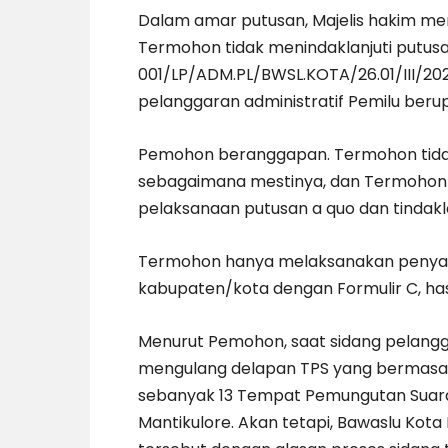
Dalam amar putusan, Majelis hakim m
Termohon tidak menindaklanjuti putusa
001/LP/ADM.PL/BWSL.KOTA/26.01/III/202
pelanggaran administratif Pemilu beru
Pemohon beranggapan. Termohon tida
sebagaimana mestinya, dan Termohon
pelaksanaan putusan a quo dan tindakl
Termohon hanya melaksanakan penyand
kabupaten/kota dengan Formulir C, has
Menurut Pemohon, saat sidang pelangga
mengulang delapan TPS yang bermas
sebanyak 13 Tempat Pemungutan Suar
Mantikulore. Akan tetapi, Bawaslu Ko