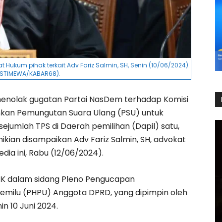
 Hukum pihak terkait Adv Fariz Salmin, SH, Senin (10/06/2024).
 ISTIMEWA/KABAR68).
nolak gugatan Partai NasDem terhadap Komisi
kan Pemungutan Suara Ulang (PSU) untuk
i sejumlah TPS di Daerah pemilihan (Dapil) satu,
kian disampaikan Adv Fariz Salmin, SH, advokat
ia ini, Rabu (12/06/2024).
 MK dalam sidang Pleno Pengucapan
 Pemilu (PHPU) Anggota DPRD, yang dipimpin oleh
in 10 Juni 2024.