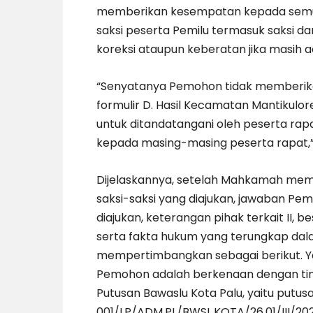
memberikan kesempatan kepada semu
saksi peserta Pemilu termasuk saksi 
koreksi ataupun keberatan jika masih ad
“Senyatanya Pemohon tidak memberik
formulir D. Hasil Kecamatan Mantikulo
untuk ditandatangani oleh peserta ra
kepada masing-masing peserta rapat,” 
Dijelaskannya, setelah Mahkamah mem
saksi-saksi yang diajukan, jawaban Pem
diajukan, keterangan pihak terkait II, b
serta fakta hukum yang terungkap da
mempertimbangkan sebagai berikut. 
Pemohon adalah berkenaan dengan tin
Putusan Bawaslu Kota Palu, yaitu putu
001/LP/ADM.PL/BWSL.KOTA/26.01/III/202