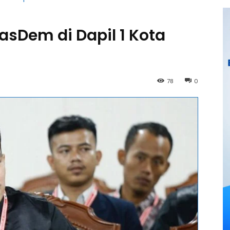
sDem di Dapil 1 Kota
78
0