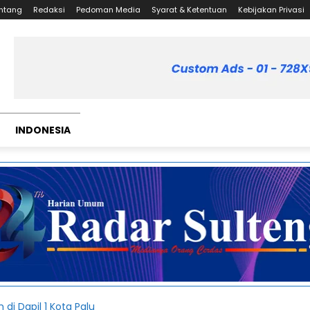
ntang
Redaksi
Pedoman Media
Syarat & Ketentuan
Kebijakan Privasi
INDONESIA
i Dapil 1 Kota Palu