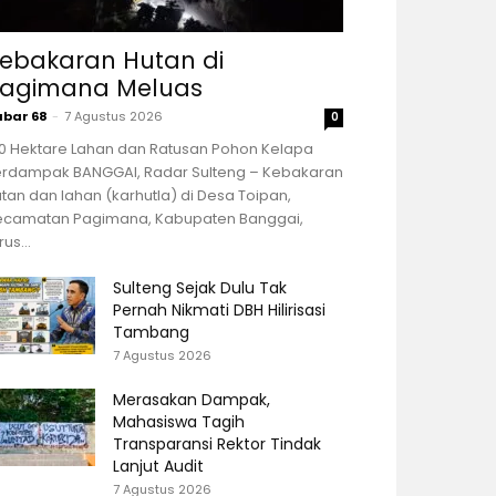
ebakaran Hutan di
agimana Meluas
abar 68
-
7 Agustus 2026
0
00 Hektare Lahan dan Ratusan Pohon Kelapa
erdampak BANGGAI, Radar Sulteng – Kebakaran
tan dan lahan (karhutla) di Desa Toipan,
ecamatan Pagimana, Kabupaten Banggai,
rus...
Sulteng Sejak Dulu Tak
Pernah Nikmati DBH Hilirisasi
Tambang
7 Agustus 2026
Merasakan Dampak,
Mahasiswa Tagih
Transparansi Rektor Tindak
Lanjut Audit
7 Agustus 2026