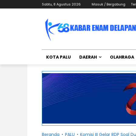
Sabtu, 8 Agustus 2026
Masuk / Bergabung
Te
KOTA PALU
DAERAH
OLAHRAGA
Beranda
PALU
Komisi III Gelar RDP Soal 