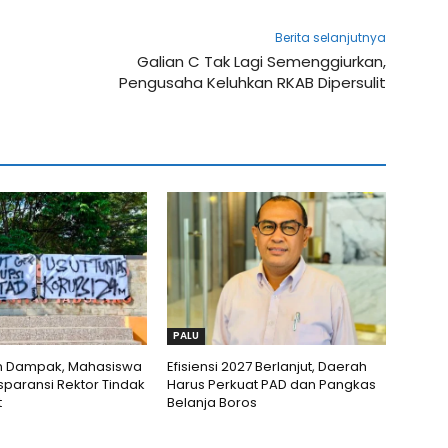
Berita selanjutnya
Galian C Tak Lagi Semenggiurkan,
Pengusaha Keluhkan RKAB Dipersulit
PALU
 Dampak, Mahasiswa
Efisiensi 2027 Berlanjut, Daerah
sparansi Rektor Tindak
Harus Perkuat PAD dan Pangkas
t
Belanja Boros