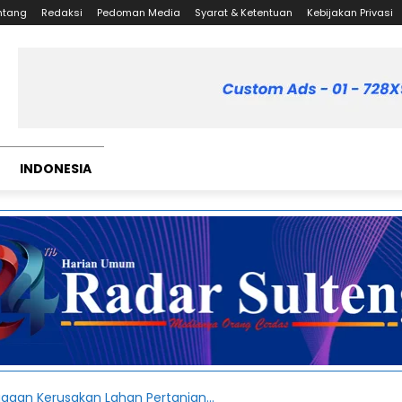
ntang
Redaksi
Pedoman Media
Syarat & Ketentuan
Kebijakan Privasi
INDONESIA
Dugaan Kerusakan Lahan Pertanian...