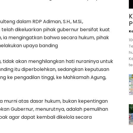
K
teng dalam RDP Adiman, S.H., M.Si.,
P
lah dikeluarkan pihak gubernur bersifat kuat
K
n, ia mengingatkan bahwa secara hukum, pihak
1
melakukan upaya banding
T
hu
K
ia, tidak akan menghilangkan hati nuraninya untuk
te
banding itu diperbolehkan, sedangkan keputusan
ing ke pengadilan tinggi, ke Mahkamah Agung,
a murni atas dasar hukum, bukan kepentingan
tipkan Gubernur, menurutnya, adalah pemulihan
k agar dapat kembali dikelola secara