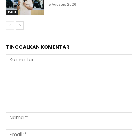
5 Agustus 2026
PALU
TINGGALKAN KOMENTAR
Komentar
:
N
:*
Em