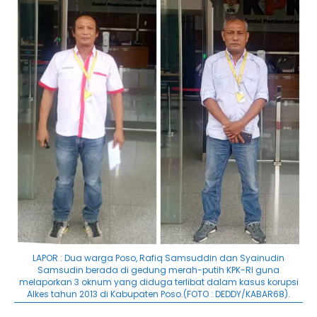
LAPOR : Dua warga Poso, Rafiq Samsuddin dan Syainudin
Samsudin berada di gedung merah-putih KPK-RI guna
melaporkan 3 oknum yang diduga terlibat dalam kasus korupsi
Alkes tahun 2013 di Kabupaten Poso.(FOTO : DEDDY/KABAR68).