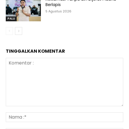
Berlapis
5 Agustus 2026
PALU
TINGGALKAN KOMENTAR
Komentar
:
N
:*