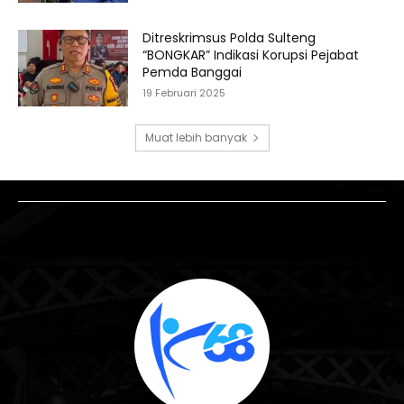
Ditreskrimsus Polda Sulteng
“BONGKAR” Indikasi Korupsi Pejabat
Pemda Banggai
19 Februari 2025
Muat lebih banyak