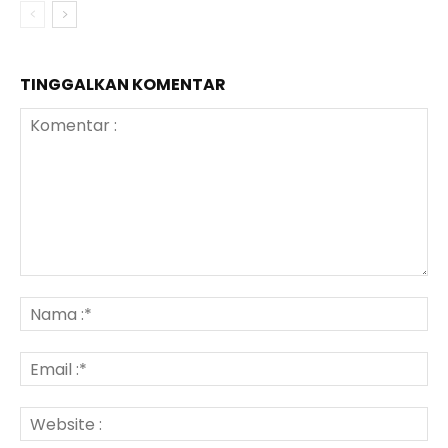
TINGGALKAN KOMENTAR
Komentar
:
N
:*
Em
:*
We
: