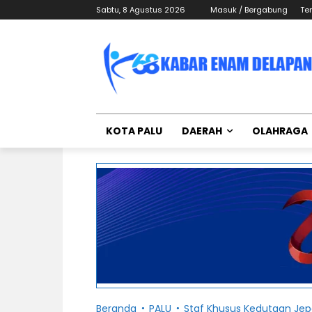
Sabtu, 8 Agustus 2026
Masuk / Bergabung
Te
KOTA PALU
DAERAH
OLAHRAGA
Beranda
PALU
Staf Khusus Kedutaan Je