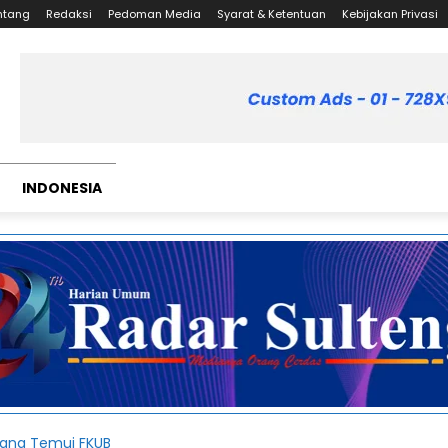
ntang
Redaksi
Pedoman Media
Syarat & Ketentuan
Kebijakan Privasi
INDONESIA
pang Temui FKUB