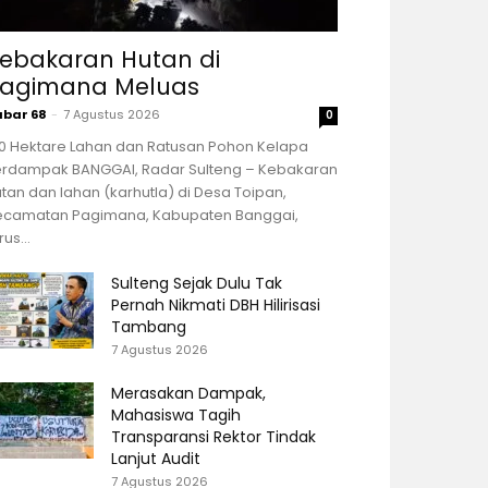
ebakaran Hutan di
agimana Meluas
abar 68
-
7 Agustus 2026
0
00 Hektare Lahan dan Ratusan Pohon Kelapa
erdampak BANGGAI, Radar Sulteng – Kebakaran
tan dan lahan (karhutla) di Desa Toipan,
ecamatan Pagimana, Kabupaten Banggai,
rus...
Sulteng Sejak Dulu Tak
Pernah Nikmati DBH Hilirisasi
Tambang
7 Agustus 2026
Merasakan Dampak,
Mahasiswa Tagih
Transparansi Rektor Tindak
Lanjut Audit
7 Agustus 2026