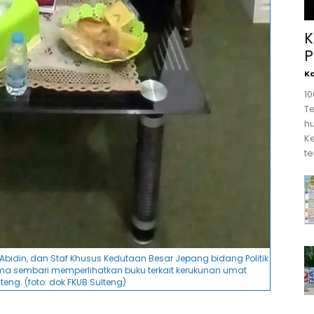
K
P
K
1
T
hu
K
te
l Abidin, dan Staf Khusus Kedutaan Besar Jepang bidang Politik
ma sembari memperlihatkan buku terkait kerukunan umat
eng. (foto: dok FKUB Sulteng)