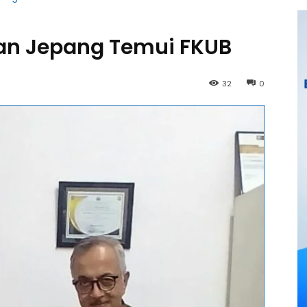
an Jepang Temui FKUB
32
0