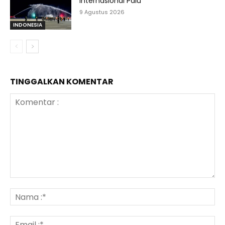
Internasional Palu
9 Agustus 2026
INDONESIA
TINGGALKAN KOMENTAR
Komentar
:
N
:*
Em