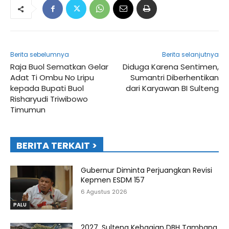
Berita sebelumnya
Berita selanjutnya
Raja Buol Sematkan Gelar
Diduga Karena Sentimen,
Adat Ti Ombu No Lripu
Sumantri Diberhentikan
kepada Bupati Buol
dari Karyawan BI Sulteng
Risharyudi Triwibowo
Timumun
BERITA TERKAIT >
Gubernur Diminta Perjuangkan Revisi
Kepmen ESDM 157
6 Agustus 2026
PALU
2027, Sulteng Kebagian DBH Tambang