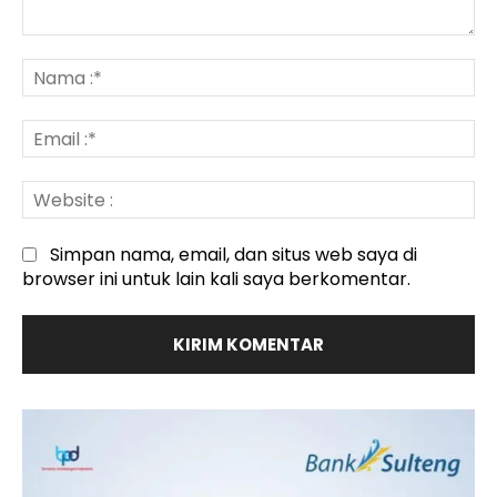
Komentar
:
N
:*
Em
:*
We
:
Simpan nama, email, dan situs web saya di
browser ini untuk lain kali saya berkomentar.