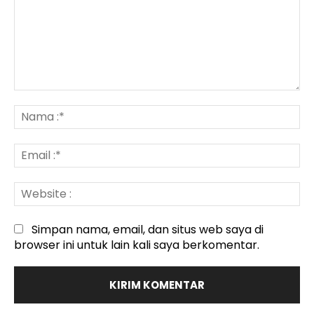
Komentar
:
N
:*
Em
:*
We
:
Simpan nama, email, dan situs web saya di
browser ini untuk lain kali saya berkomentar.