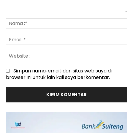
Komentar
:
N
:*
Em
:*
We
:
Simpan nama, email, dan situs web saya di
browser ini untuk lain kali saya berkomentar.