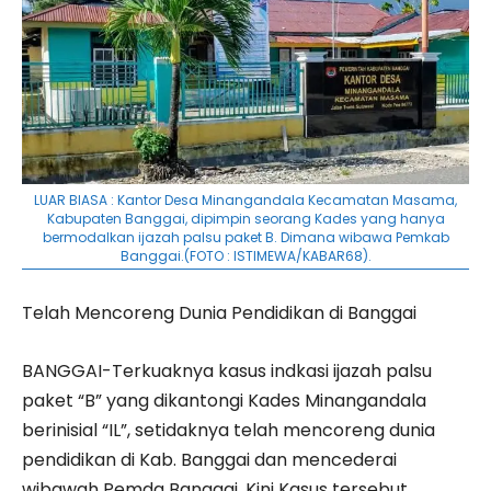
LUAR BIASA : Kantor Desa Minangandala Kecamatan Masama,
Kabupaten Banggai, dipimpin seorang Kades yang hanya
bermodalkan ijazah palsu paket B. Dimana wibawa Pemkab
Banggai.(FOTO : ISTIMEWA/KABAR68).
Telah Mencoreng Dunia Pendidikan di Banggai
BANGGAI-Terkuaknya kasus indkasi ijazah palsu
paket “B” yang dikantongi Kades Minangandala
berinisial “IL”, setidaknya telah mencoreng dunia
pendidikan di Kab. Banggai dan mencederai
wibawah Pemda Banggai. Kini Kasus tersebut,