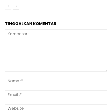
TINGGALKAN KOMENTAR
Komentar
:
N
:*
Em
:*
We
: