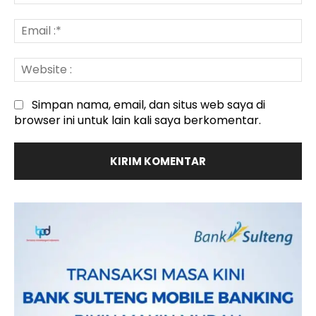
:*
Em
:*
We
:
Simpan nama, email, dan situs web saya di
browser ini untuk lain kali saya berkomentar.