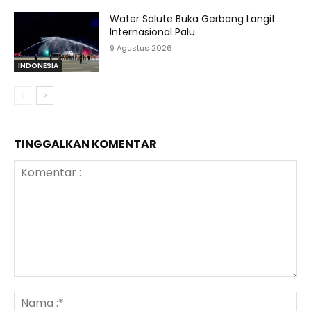
Water Salute Buka Gerbang Langit
Internasional Palu
9 Agustus 2026
INDONESIA
TINGGALKAN KOMENTAR
Komentar
:
N