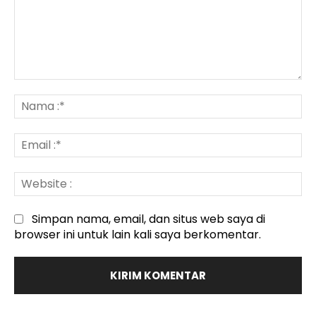
Komentar
:
N
:*
Em
:*
We
:
Simpan nama, email, dan situs web saya di
browser ini untuk lain kali saya berkomentar.