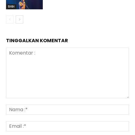
SIGI
TINGGALKAN KOMENTAR
Komentar
:
N
:*
Em
:*