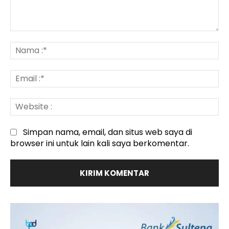
Komentar
:
N
:*
Em
:*
We
:
Simpan nama, email, dan situs web saya di
browser ini untuk lain kali saya berkomentar.