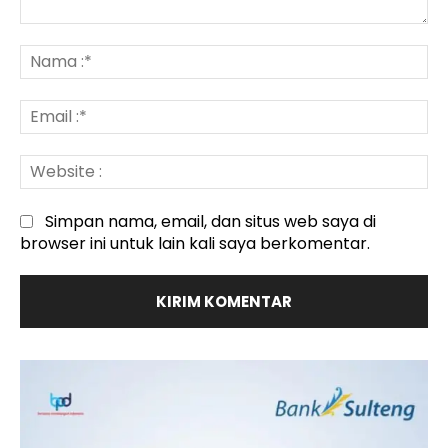
Komentar
:
N
:*
Em
:*
We
:
Simpan nama, email, dan situs web saya di
browser ini untuk lain kali saya berkomentar.