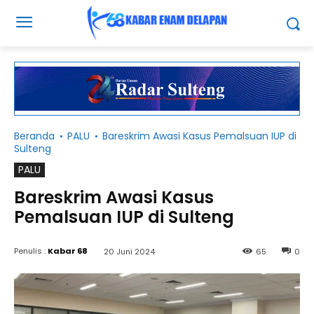
Beranda
PALU
Bareskrim Awasi Kasus Pemalsuan IUP di
Sulteng
PALU
Bareskrim Awasi Kasus
Pemalsuan IUP di Sulteng
Penulis :
Kabar 68
20 Juni 2024
65
0