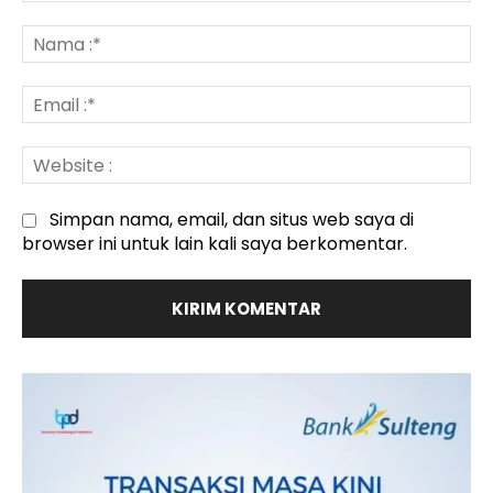
Komentar
:
N
:*
Em
:*
We
:
Simpan nama, email, dan situs web saya di
browser ini untuk lain kali saya berkomentar.