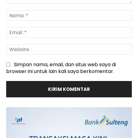
Komentar
:
N
:*
Em
:*
We
:
Simpan nama, email, dan situs web saya di
browser ini untuk lain kali saya berkomentar.