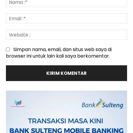
:*
Em
:*
We
:
Simpan nama, email, dan situs web saya di
browser ini untuk lain kali saya berkomentar.