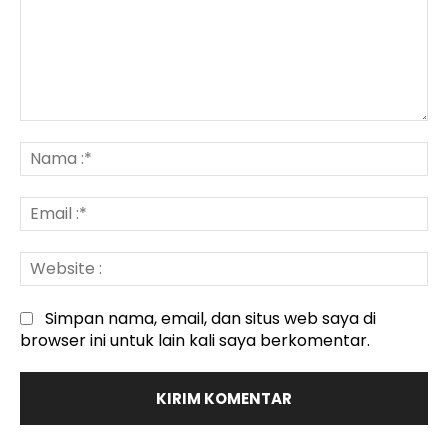
Komentar
:
N
:*
Em
:*
We
:
Simpan nama, email, dan situs web saya di
browser ini untuk lain kali saya berkomentar.