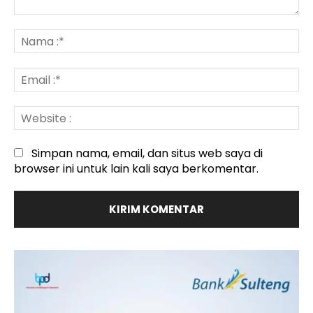
Komentar
:
N
:*
Em
:*
We
:
Simpan nama, email, dan situs web saya di
browser ini untuk lain kali saya berkomentar.