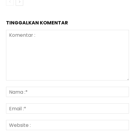
TINGGALKAN KOMENTAR
Komentar
:
N
:*
Em
:*
We
: