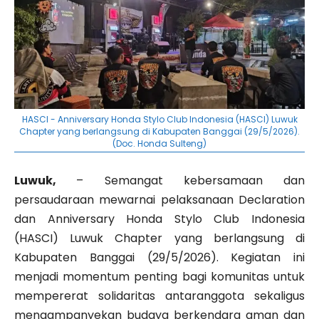
HASCI - Anniversary Honda Stylo Club Indonesia (HASCI) Luwuk
Chapter yang berlangsung di Kabupaten Banggai (29/5/2026).
(Doc. Honda Sulteng)
Luwuk,
– Semangat kebersamaan dan
persaudaraan mewarnai pelaksanaan Declaration
dan Anniversary Honda Stylo Club Indonesia
(HASCI) Luwuk Chapter yang berlangsung di
Kabupaten Banggai (
29/5/2026)
. Kegiatan ini
menjadi momentum penting bagi komunitas untuk
mempererat solidaritas antaranggota sekaligus
mengampanyekan budaya berkendara aman dan