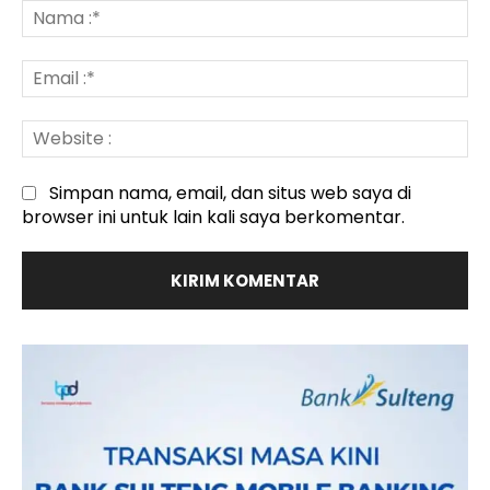
:
N
:*
Em
:*
We
:
Simpan nama, email, dan situs web saya di
browser ini untuk lain kali saya berkomentar.