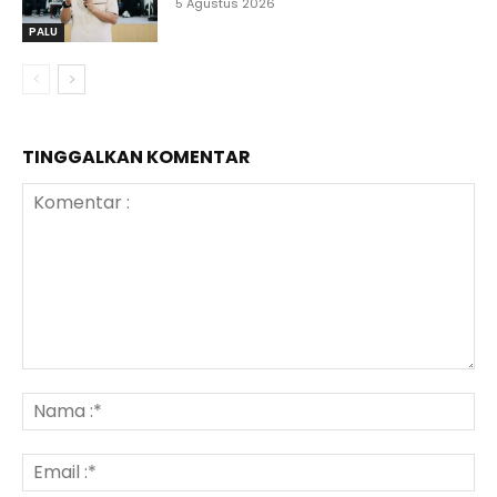
5 Agustus 2026
PALU
TINGGALKAN KOMENTAR
Komentar
:
N
:*
Em
:*