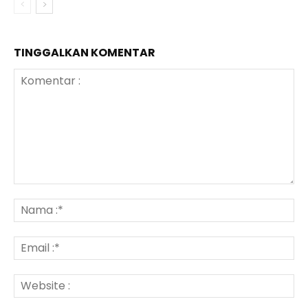
TINGGALKAN KOMENTAR
Komentar
:
N
:*
Em
:*
We
: