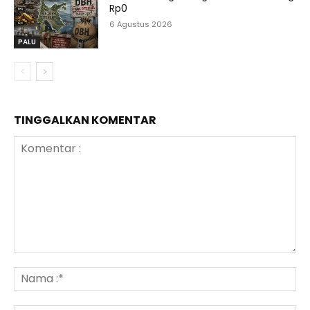
Rp0
6 Agustus 2026
PALU
TINGGALKAN KOMENTAR
Komentar
:
N
:*