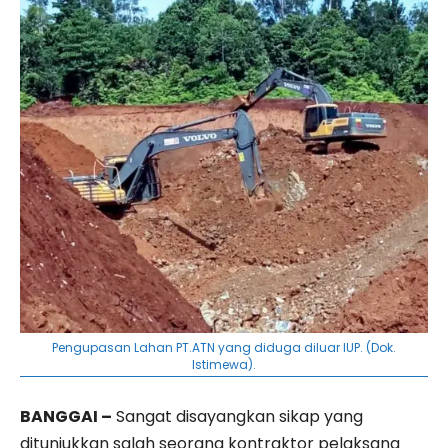
Pengupasan Lahan PT.ATN yang diduga diluar IUP. (Dok.
Istimewa).
BANGGAI
–
Sangat disayangkan sikap yang
ditunjukkan salah seorang kontraktor pelaksana