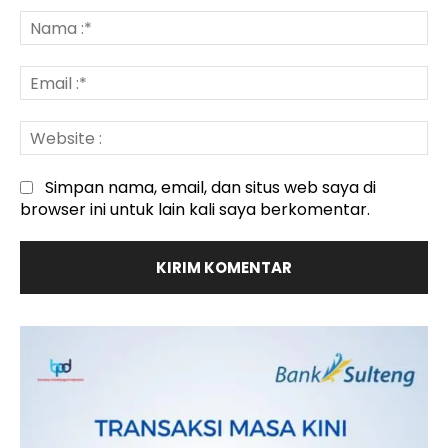
:
N
:*
Em
:*
We
:
Simpan nama, email, dan situs web saya di
browser ini untuk lain kali saya berkomentar.