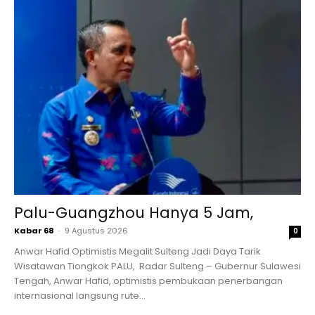
Palu-Guangzhou Hanya 5 Jam,
Kabar 68
-
9 Agustus 2026
0
Anwar Hafid Optimistis Megalit Sulteng Jadi Daya Tarik
Wisatawan Tiongkok PALU, Radar Sulteng – Gubernur Sulawesi
Tengah, Anwar Hafid, optimistis pembukaan penerbangan
internasional langsung rute...