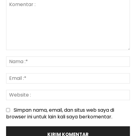
Komentar
:
N
:*
Em
:*
We
:
Simpan nama, email, dan situs web saya di
browser ini untuk lain kali saya berkomentar.