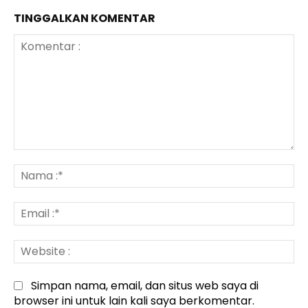
TINGGALKAN KOMENTAR
Komentar
:
N
:*
Em
:*
We
:
Simpan nama, email, dan situs web saya di
browser ini untuk lain kali saya berkomentar.