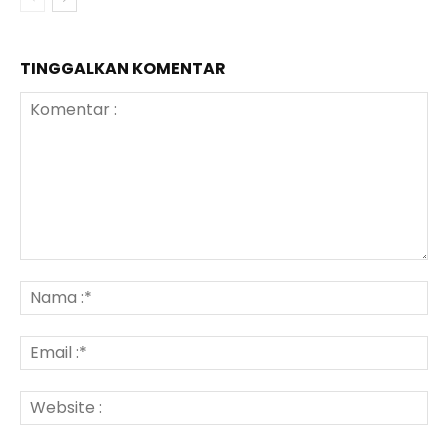
TINGGALKAN KOMENTAR
Komentar
:
N
:*
Em
:*
We
: