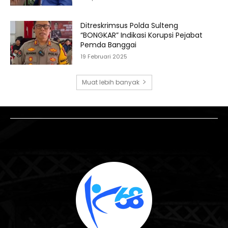
Ditreskrimsus Polda Sulteng
“BONGKAR” Indikasi Korupsi Pejabat
Pemda Banggai
19 Februari 2025
Muat lebih banyak