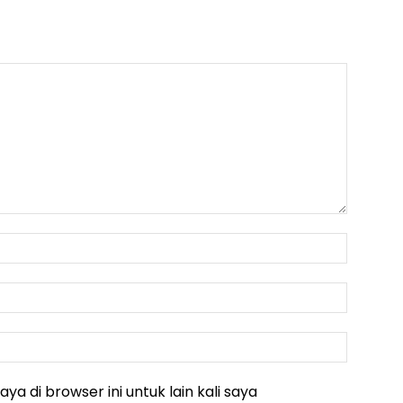
Nama
:*
Email
:*
Websit
:
ya di browser ini untuk lain kali saya