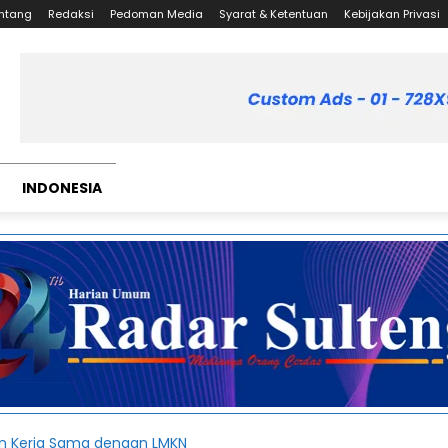
ntang
Redaksi
Pedoman Media
Syarat & Ketentuan
Kebijakan Privasi
INDONESIA
in Kerja Sama dengan LMKN