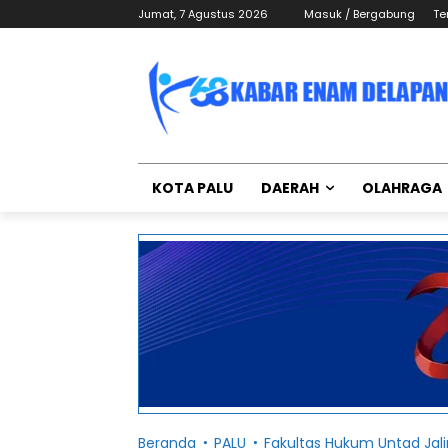
Jumat, 7 Agustus 2026
Masuk / Bergabung
Te
KOTA PALU
DAERAH
OLAHRAGA
Beranda
PALU
Fakultas Hukum Untad Jal