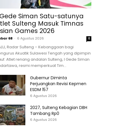
 Gede Siman Satu-satunya
tlet Sulteng Masuk Timnas
sian Games 2026
abar 68
-
6 Agustus 2026
0
ALU, Radar Sulteng – Kebanggaan bagi
ngurus Akuatik Sulawesi Tengah yang dipimpin
uf. Atlet renang andalan Sulteng, I Gede Siman
udartawa, resmi memperkuat Tim...
Gubernur Diminta
Perjuangkan Revisi Kepmen
ESDM 157
6 Agustus 2026
2027, Sulteng Kebagian DBH
Tambang Rp0
6 Agustus 2026