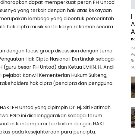
ini diharapkan dapat memperkuat peran FH Untad
usnya yang terkait dengan hak atas kekayaan
I
N merupakan lembaga yang dibentuk pemerintah
A
ti hak cipta musik serta karya rekaman secara
A
K
P
an dengan focus group discussion dengan tema
Pe
enguatan Hak Cipta Nasional. Bertindak sebagai
Ra
 MH (guru besar FH Untad) dan Ketua LMKN, H. Andi
S
ri pejabat Kanwil Kementerian Hukum Sulteng,
stakeholders hak cipta (pencipta dan pengguna
AKI FH Untad yang dipimpin Dr. Hj. Siti Fatimah
ahwa FGD ini diselenggarakan sebagai forum
soalan kontemporer berkaitan dengan HAKI.
okus pada kesejahteraan para pencipta.