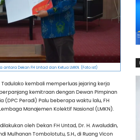
ntara Dekan FH Untad dan Ketua LMKN. (Foto ist)
s Tadulako kembali memperluas jejaring kerja
mperpanjang kemitraan dengan Dewan Pimpinan
 (DPC Peradi) Palu beberapa waktu lalu, FH
 Lembaga Manajemen Kolektif Nasional (LMKN).
akukan oleh Dekan FH Untad, Dr. H. Awaluddin,
 Andi Mulhanan Tombolotutu, S.H., di Ruang Vicon