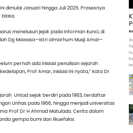
i dimulai Januari hingga Juli 2025. Prosesnya
K
 biasa.
P
rus menelusuri jejak pada informan kunci, di
K
ullah Dg Mawasa—istri almarhum Musji Amal—
1
T
hu
K
elum pernah ada inisiasi penulisan sejarah
te
delapan, Prof Amar, inisiasi ini nyata,” kata Dr
arah Untad sejak berdiri pada 1963, terdaftar
ngan Unhas pada 1966, hingga menjadi universitas
ama Prof Dr H Ahmad Matulada. Cerita dalam
landa gempa bumi dan likuefaksi.