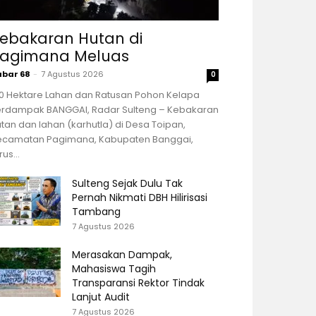
ebakaran Hutan di
agimana Meluas
abar 68
-
7 Agustus 2026
0
00 Hektare Lahan dan Ratusan Pohon Kelapa
erdampak BANGGAI, Radar Sulteng – Kebakaran
tan dan lahan (karhutla) di Desa Toipan,
ecamatan Pagimana, Kabupaten Banggai,
rus...
Sulteng Sejak Dulu Tak
Pernah Nikmati DBH Hilirisasi
Tambang
7 Agustus 2026
Merasakan Dampak,
Mahasiswa Tagih
Transparansi Rektor Tindak
Lanjut Audit
7 Agustus 2026