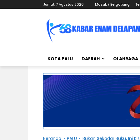
Jumat, 7 Agustus 2026
Masuk / Bergabung
Te
KOTA PALU
DAERAH
OLAHRAGA
Beranda
PALU
Bukan Sekadar Buku, Ini Kis