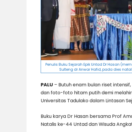
Penulis Buku Sejarah Epik Untad Dr Hasan (me
Sulteng dr Anwar Hafid, pada dies natal
PALU
– Butuh enam bulan riset intensif,
dan foto-foto hitam putih demi melahi
Universitas Tadulako dalam Lintasan Sej
Buku karya Dr Hasan bersama Prof Amar 
Natalis ke-44 Untad dan Wisuda Angkata