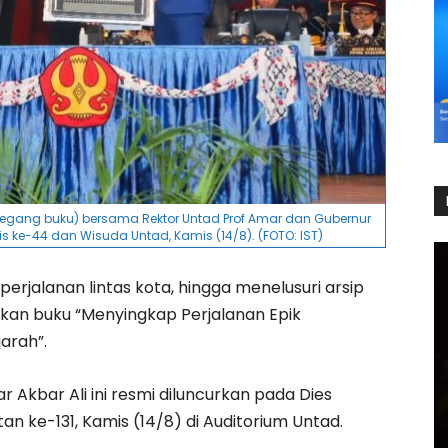
megang buku) bersama Rektor Untad Prof Amar dan Gubernur
is ke-44 dan Wisuda Untad, Kamis (14/8). (FOTO: IST)
 perjalanan lintas kota, hingga menelusuri arsip
rkan buku “Menyingkap Perjalanan Epik
arah”.
Akbar Ali ini resmi diluncurkan pada Dies
n ke-131, Kamis (14/8) di Auditorium Untad.