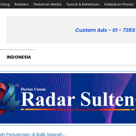
ntang
Redaksi
Pedoman Media
Syarat & Ketentuan
Kebijakan Privasi
INDONESIA
ah Perjuangan di Balik Sejarah...