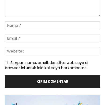
Komentar
:
N
:*
Em
:*
We
:
Simpan nama, email, dan situs web saya di
browser ini untuk lain kali saya berkomentar.