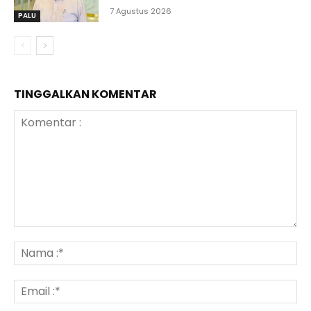
7 Agustus 2026
PALU
TINGGALKAN KOMENTAR
Komentar
:
N
:*
Em
:*