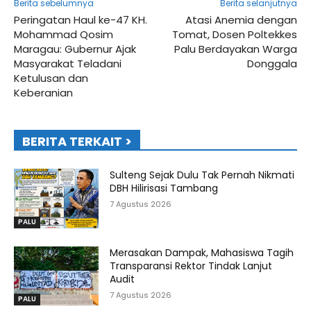
Berita sebelumnya
Berita selanjutnya
Peringatan Haul ke-47 KH.
Atasi Anemia dengan
Mohammad Qosim
Tomat, Dosen Poltekkes
Maragau: Gubernur Ajak
Palu Berdayakan Warga
Masyarakat Teladani
Donggala
Ketulusan dan
Keberanian
BERITA TERKAIT >
Sulteng Sejak Dulu Tak Pernah Nikmati
DBH Hilirisasi Tambang
7 Agustus 2026
PALU
Merasakan Dampak, Mahasiswa Tagih
Transparansi Rektor Tindak Lanjut
Audit
7 Agustus 2026
PALU