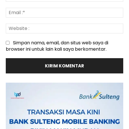
:*
Em
:*
We
:
Simpan nama, email, dan situs web saya di
browser ini untuk lain kali saya berkomentar.