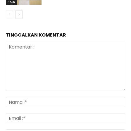
PALU
TINGGALKAN KOMENTAR
Komentar
:
N
:*
Em
:*