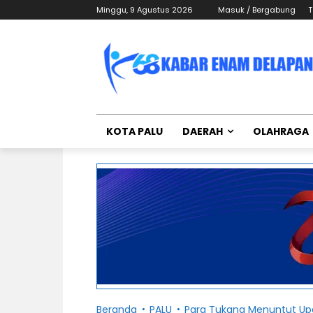
Minggu, 9 Agustus 2026
Masuk / Bergabung
T
KOTA PALU
DAERAH
OLAHRAGA
Beranda
PALU
Para Tukang Menuntut Upa