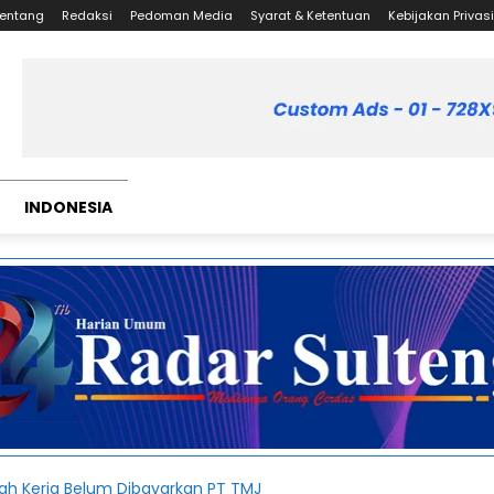
entang
Redaksi
Pedoman Media
Syarat & Ketentuan
Kebijakan Privasi
INDONESIA
h Kerja Belum Dibayarkan PT TMJ