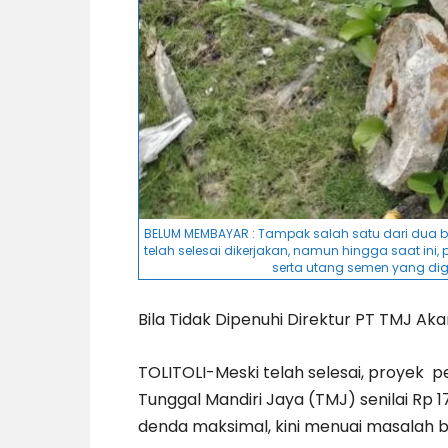
BELUM MEMBAYAR : Tampak salah satu dari dua b
telah selesai dikerjakan, namun hingga saat i
serta utang semen yang di
Bila Tidak Dipenuhi Direktur PT TMJ Aka
TOLITOLI-Meski telah selesai, proyek 
Tunggal Mandiri Jaya (TMJ) senilai Rp
denda maksimal, kini menuai masalah b