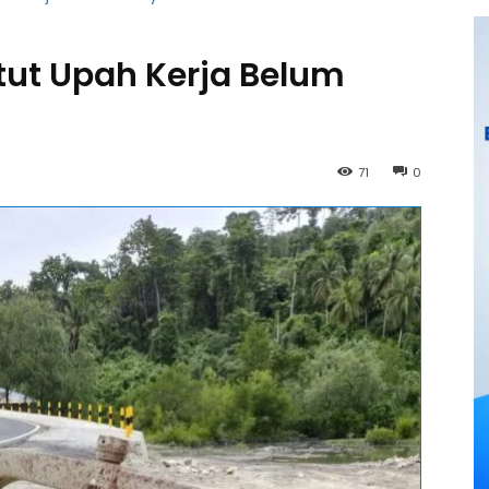
ut Upah Kerja Belum
71
0