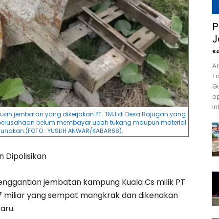
P
J
K
An
Ta
Gu
o
in
uah jembatan yang dikerjakan PT. TMJ di Desa Bajugan yang
ni, perusahaan belum membayar upah tukang maupun material
gunakan.(FOTO : YUSLIH ANWAR/KABAR68).
n Dipolisikan
penggantian jembatan kampung Kuala Cs milik PT
 17 miliar yang sempat mangkrak dan dikenakan
aru.