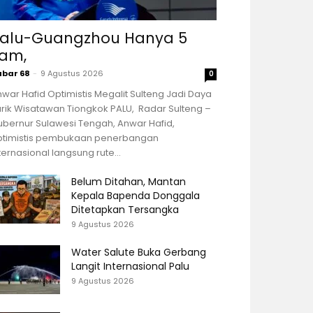
alu-Guangzhou Hanya 5
am,
abar 68
-
9 Agustus 2026
0
war Hafid Optimistis Megalit Sulteng Jadi Daya
rik Wisatawan Tiongkok PALU, Radar Sulteng –
bernur Sulawesi Tengah, Anwar Hafid,
ptimistis pembukaan penerbangan
ternasional langsung rute...
Belum Ditahan, Mantan
Kepala Bapenda Donggala
Ditetapkan Tersangka
9 Agustus 2026
Water Salute Buka Gerbang
Langit Internasional Palu
9 Agustus 2026