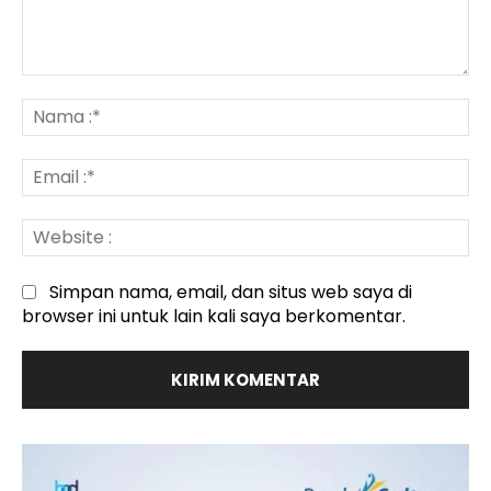
Komentar
:
N
:*
Em
:*
We
:
Simpan nama, email, dan situs web saya di
browser ini untuk lain kali saya berkomentar.