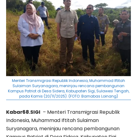
Menteri Transmigrasi Republik Indonesia, Muhammad Iftitah
Sulaiman Suryanagara, meninjau rencana pembangunan
Kampus Patriot di Desa Sidera, Kabupaten Sigi, Sulawesi Tengah,
pada Kamis (20/11/2025). (FOTO: Barnabas Loinang)
Kabar68.SIGI
– Menteri Transmigrasi Republik
Indonesia, Muhammad Iftitah Sulaiman
Suryanagara, meninjau rencana pembangunan
Kampus Patriot di Desa Sidera, Kabupaten Sigi,