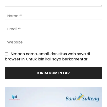
Komentar
:
N
:*
Em
:*
We
:
Simpan nama, email, dan situs web saya di
browser ini untuk lain kali saya berkomentar.