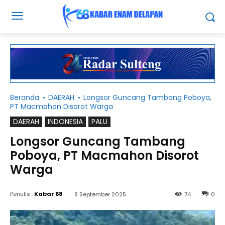
Beranda
DAERAH
Longsor Guncang Tambang Poboya,
PT Macmahon Disorot Warga
DAERAH
INDONESIA
PALU
Longsor Guncang Tambang
Poboya, PT Macmahon Disorot
Warga
Penulis :
Kabar 68
8 September 2025
74
0