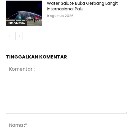
Water Salute Buka Gerbang Langit
Internasional Palu
9 Agustus 2026
INDONESIA
TINGGALKAN KOMENTAR
Komentar
:
N
:*