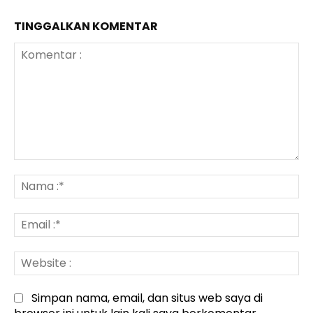
TINGGALKAN KOMENTAR
Komentar
:
N
:*
Em
:*
We
:
Simpan nama, email, dan situs web saya di