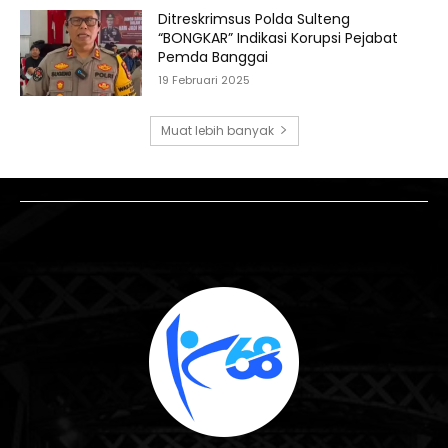
Ditreskrimsus Polda Sulteng
“BONGKAR” Indikasi Korupsi Pejabat
Pemda Banggai
19 Februari 2025
Muat lebih banyak