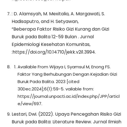
: D. Alamsyah, M. Mexitalia, A. Margawati, S.
Hadisaputro, and H. Setyawan,
“Beberapa Faktor Risiko Gizi Kurang dan Gizi
Buruk pada Balita 12-59 Bulan . Jurnal
Epidemiologi Kesehatan Komunitas,
:https://doi.org/10.14710/jekk.v2i1.3994.
Available From Wijaya I, Syamsul M, Enong FS.
Faktor Yang Berhubungan Dengan Kejadian Gizi
Buruk Pada Balita. 2023 [cited
30Dec.2024];6(1):59-5. vailable from:
https://journal.unpacti.ac.id/index.php/JPP/articl
e/view/697.
Lestari, Dwi. (2022). Upaya Pencegahan Risiko Gizi
Buruk pada Balita: Literature Review. Jurnal Ilmiah