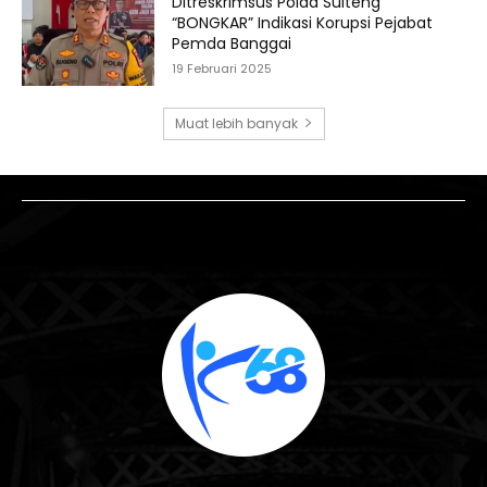
Ditreskrimsus Polda Sulteng
“BONGKAR” Indikasi Korupsi Pejabat
Pemda Banggai
19 Februari 2025
Muat lebih banyak