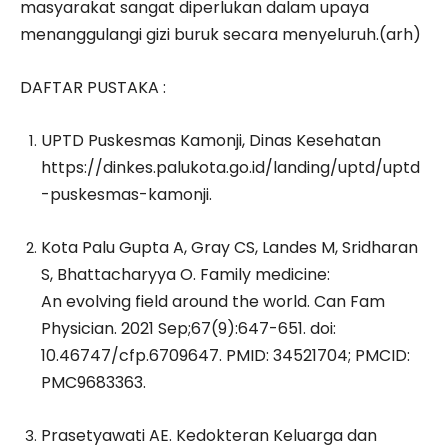
masyarakat sangat diperlukan dalam upaya
menanggulangi gizi buruk secara menyeluruh.(arh)
DAFTAR PUSTAKA :
UPTD Puskesmas Kamonji, Dinas Kesehatan
https://dinkes.palukota.go.id/landing/uptd/uptd
-puskesmas-kamonji.
Kota Palu Gupta A, Gray CS, Landes M, Sridharan
S, Bhattacharyya O. Family medicine:
An evolving field around the world. Can Fam
Physician. 2021 Sep;67(9):647-651. doi:
10.46747/cfp.6709647. PMID: 34521704; PMCID:
PMC9683363.
Prasetyawati AE. Kedokteran Keluarga dan