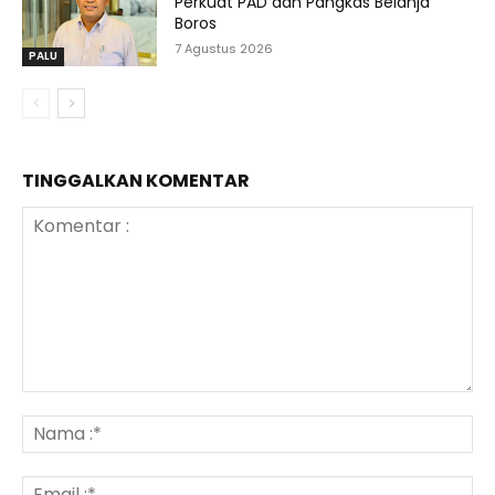
Perkuat PAD dan Pangkas Belanja
Boros
7 Agustus 2026
PALU
TINGGALKAN KOMENTAR
Komentar
:
N
:*
Em