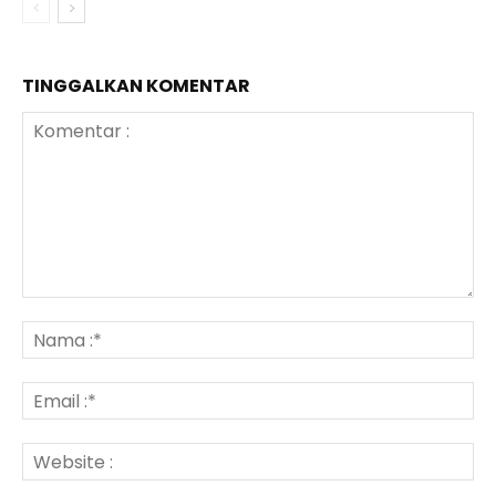
TINGGALKAN KOMENTAR
Komentar
:
N
:*
Em
:*
We
: