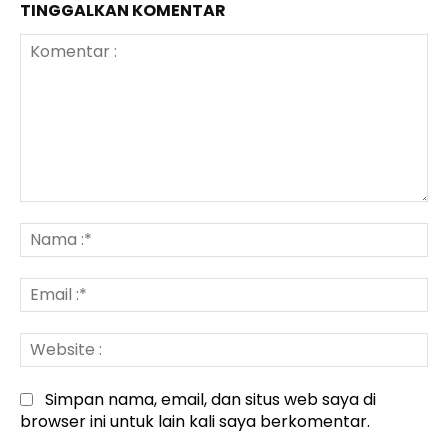
TINGGALKAN KOMENTAR
Komentar
:
N
:*
Em
:*
We
:
Simpan nama, email, dan situs web saya di
browser ini untuk lain kali saya berkomentar.