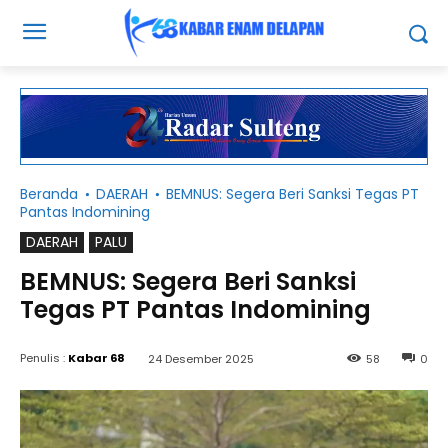
Beranda
DAERAH
BEMNUS: Segera Beri Sanksi Tegas PT
Pantas Indomining
DAERAH
PALU
BEMNUS: Segera Beri Sanksi
Tegas PT Pantas Indomining
Penulis :
Kabar 68
24 Desember 2025
58
0