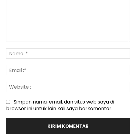
Komentar
:
N
:*
Em
:*
We
:
Simpan nama, email, dan situs web saya di
browser ini untuk lain kali saya berkomentar.