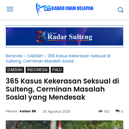
Beranda
DAERAH
365 Kasus Kekerasan Seksual di
Sulteng, Cerminan Masalah Sosial...
DAERAH
INDONESIA
PALU
365 Kasus Kekerasan Seksual di
Sulteng, Cerminan Masalah
Sosial yang Mendesak
Penulis :
Kabar 68
20 Agustus 2025
102
0