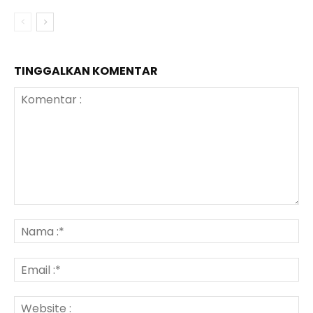
TINGGALKAN KOMENTAR
Komentar
:
N
:*
Em
:*
We